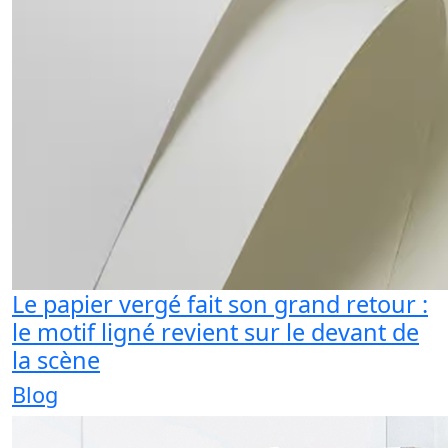
Le papier vergé fait son grand retour :
le motif ligné revient sur le devant de
la scène
Blog