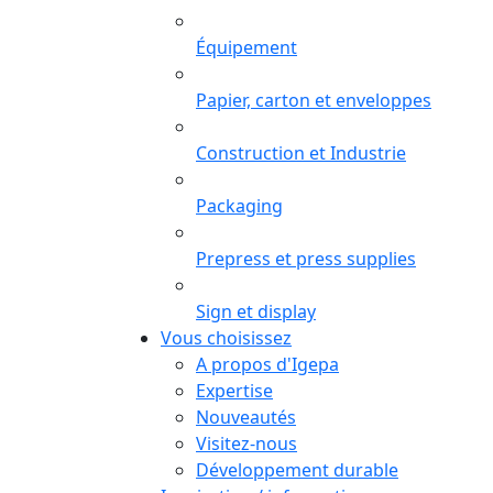
Équipement
Papier, carton et enveloppes
Construction et Industrie
Packaging
Prepress et press supplies
Sign et display
Vous choisissez
A propos d'Igepa
Expertise
Nouveautés
Visitez-nous
Développement durable