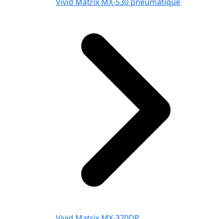
Vivid Matrix MX-530 pneumatique
Vivid Matrix MX-370DP