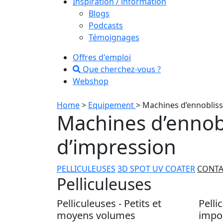
Inspiration / information
Blogs
Podcasts
Témoignages
Offres d'emploi
Que cherchez-vous ?
Webshop
Home
>
Equipement
>
Machines d’ennoblis
Machines d’ennob
d’impression
PELLICULEUSES
3D SPOT UV COATER
CONTA
Pelliculeuses
Pelliculeuses - Petits et
Pelli
moyens volumes
impo