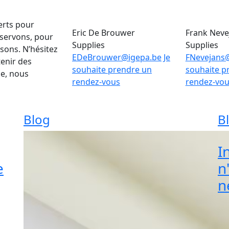
erts pour
Eric De Brouwer
Frank Neve
 servons, pour
Supplies
Supplies
ons. N’hésitez
EDeBrouwer@igepa.be
Je
FNevejans
tenir des
souhaite prendre un
souhaite p
le, nous
rendez-vous
rendez-vo
Blog
B
I
e
n
n