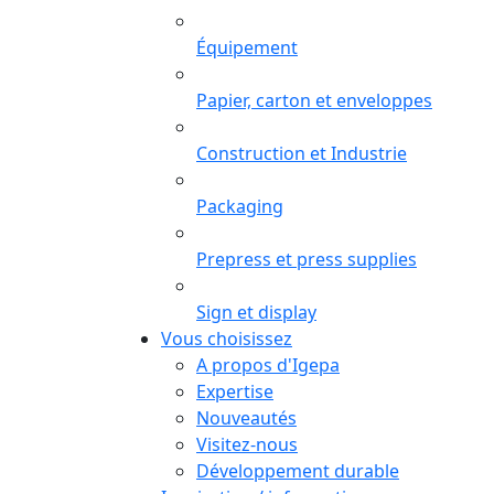
Équipement
Papier, carton et enveloppes
Construction et Industrie
Packaging
Prepress et press supplies
Sign et display
Vous choisissez
A propos d'Igepa
Expertise
Nouveautés
Visitez-nous
Développement durable