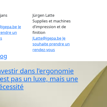
jans
Jürgen Latte
Supplies et machines
@igepa.be
Je
d’impression et de
rendre un
finition
us
JLatte@igepa.be
Je
souhaite prendre un
rendez-vous
log
nvestir dans l'ergonomie
'est pas un luxe, mais une
écessité