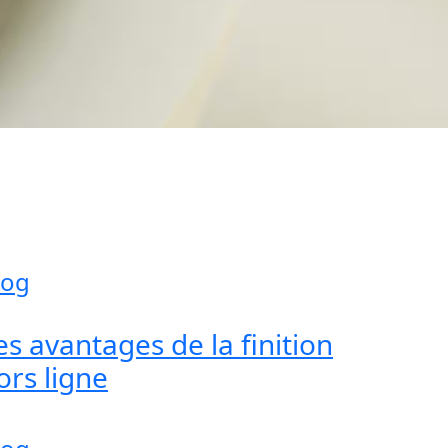
log
es avantages de la finition
ors ligne