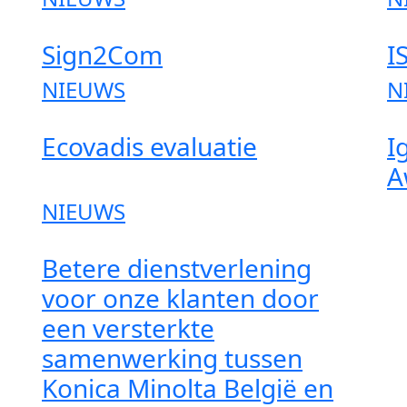
Sign2Com
I
NIEUWS
N
Ecovadis evaluatie
I
A
NIEUWS
Betere dienstverlening
voor onze klanten door
een versterkte
samenwerking tussen
Konica Minolta België en