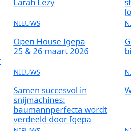
Larah Lezy
s
l
NIEUWS
N
Open House Igepa
G
25 & 26 maart 2026
b
r
NIEUWS
N
Samen succesvol in
W
snijmachines:
baumannperfecta wordt
verdeeld door Igepa
NIEUWS
N