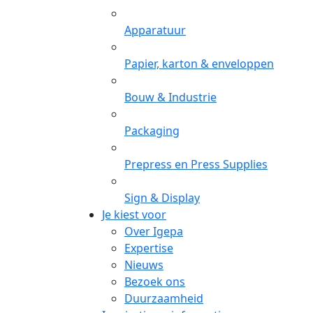
Apparatuur
Papier, karton & enveloppen
Bouw & Industrie
Packaging
Prepress en Press Supplies
Sign & Display
Je kiest voor
Over Igepa
Expertise
Nieuws
Bezoek ons
Duurzaamheid