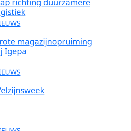
tap richting duurzamere
ogistiek
IEUWS
rote magazijnopruiming
ij Igepa
IEUWS
elzijnsweek
IEUWS