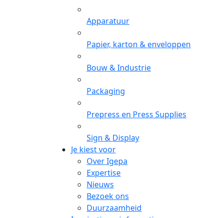
Apparatuur
Papier, karton & enveloppen
Bouw & Industrie
Packaging
Prepress en Press Supplies
Sign & Display
Je kiest voor
Over Igepa
Expertise
Nieuws
Bezoek ons
Duurzaamheid