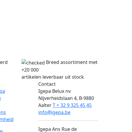
verd
Breed assortiment met
+20 000
artikelen leverbaar uit stock
Contact
epa
Igepa Belux nv
e
Nijverheidslaan 4, B-9880
Aalter
T + 32 9 325 45 45
ons
info@igepa.be
mheid
Igepa Ans
Rue de
e