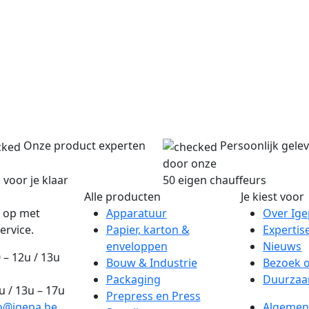
Onze product experten
Persoonlijk gele
door onze
 voor je klaar
50 eigen chauffeurs
Alle producten
Je kiest voor
 op met
Apparatuur
Over Ig
ervice.
Papier, karton &
Expertis
enveloppen
Nieuws
 – 12u / 13u
Bouw & Industrie
Bezoek 
Packaging
Duurzaa
2u / 13u – 17u
Prepress en Press
o@igepa.be
Algemen