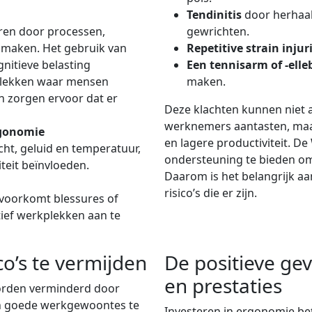
Tendinitis
door herhaal
ren door processen,
gewrichten.
 maken. Het gebruik van
Repetitive strain injuri
nitieve belasting
Een tennisarm of -ell
plekken waar mensen
maken.
n zorgen ervoor dat er
Deze klachten kunnen niet a
werknemers aantasten, maar
rgonomie
en lagere productiviteit. D
ht, geluid en temperatuur,
ondersteuning te bieden om
teit beïnvloeden.
Daarom is het belangrijk a
risico’s die er zijn.
 voorkomt blessures of
ief werkplekken aan te
o’s te vermijden
De positieve gev
en prestaties
worden verminderd door
n goede werkgewoontes te
Investeren in ergonomie bet