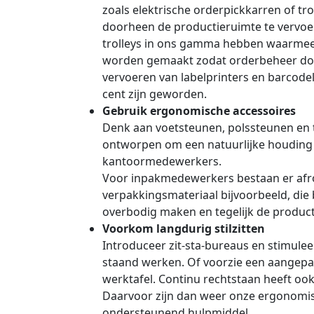
zoals elektrische orderpickkarren of t
doorheen de productieruimte te vervoere
trolleys in ons gamma hebben waarme
worden gemaakt zodat orderbeheer doo
vervoeren van labelprinters en barcodel
cent zijn geworden.
Gebruik ergonomische accessoires
Denk aan voetsteunen, polssteunen en 
ontworpen om een natuurlijke houding
kantoormedewerkers.
Voor inpakmedewerkers bestaan er afro
verpakkingsmateriaal bijvoorbeeld, di
overbodig maken en tegelijk de product
Voorkom langdurig stilzitten
Introduceer zit-sta-bureaus en stimulee
staand werken. Of voorzie een aangepas
werktafel. Continu rechtstaan heeft ook 
Daarvoor zijn dan weer onze ergonomi
ondersteunend hulpmiddel.