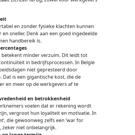
eit
tabel en zonder fysieke klachten kunnen
r en sneller. Denk aan een goed ingedeelde
nen handbereik is.
percentages
 betekent minder verzuim. Dit leidt tot
ntinuïteit in bedrijfsprocessen. In België
rbeidsdagen niet gepresteerd door
 Dat is een gigantische kost, die de
eer en meer op de werkgevers af te
redenheid en betrokkenheid
erknemers voelen dat er rekening wordt
n, vergroot hun loyaliteit en motivatie. In
nt’, die gewoonweg zelfs een ‘war for
 zeker niet onbelangrijk.
 op lange termijn