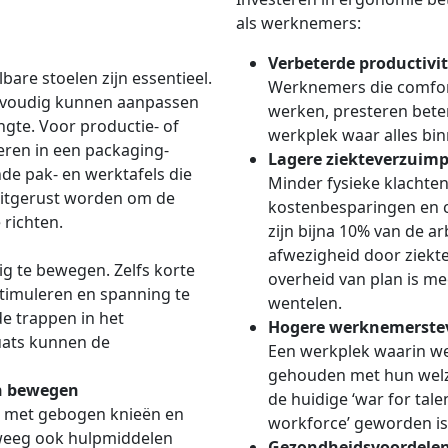
als werknemers:
Verbeterde productivit
bare stoelen zijn essentieel.
Werknemers die comfor
voudig kunnen aanpassen
werken, presteren bete
gte. Voor productie- of
werkplek waar alles bin
eren in een packaging-
Lagere ziekteverzuim
nde pak- en werktafels die
Minder fysieke klachten
uitgerust worden om de
kostenbesparingen en co
 richten.
zijn bijna 10% van de a
afwezigheid door ziekte.
 te bewegen. Zelfs korte
overheid van plan is m
timuleren en spanning te
wentelen.
e trappen in het
Hogere werknemerstev
uats kunnen de
Een werkplek waarin w
gehouden met hun welzij
en bewegen
de huidige ‘war for tale
 – met gebogen knieën en
workforce’ geworden is,
rweeg ook hulpmiddelen
Gezondheidsvoordelen