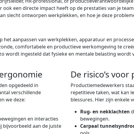
rijfsleider, HR-professional, of productieverantwoordelijk
ar ook een directe impact heeft op de prestaties van je te
s van slecht ontworpen werkplekken, en hoe je deze proble
 op het aanpassen van werkplekken, apparatuur en process
gezonde, comfortabele en productieve werkomgeving te cr
zo wordt ingesteld dat fysieke en mentale belasting wordt 
n ergonomie
De risico’s voo
den opgedeeld in
Productiemedewerkers staan
antal verschillende
repetitieve taken, wat kan 
en we deze:
blessures. Hier zijn enkele 
Rug- en nekklachten
d
 bewegingen en interacties
bewegingen.
 bijvoorbeeld aan de juiste
Carpaal tunnelsyndr
pols.