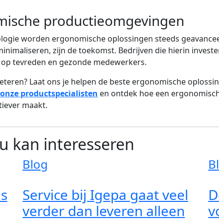
mische productieomgevingen
logie worden ergonomische oplossingen steeds geavanceer
minimaliseren, zijn de toekomst. Bedrijven die hierin investe
 op tevreden en gezonde medewerkers.
teren? Laat ons je helpen de beste ergonomische oplossin
onze productspecialisten
en ontdek hoe een ergonomische
tiever maakt.
ou kan interesseren
Blog
B
is
Service bij Igepa gaat veel
D
verder dan leveren alleen
v