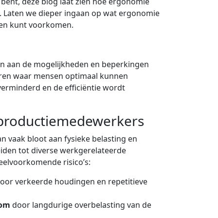
e bent, deze blog laat zien hoe ergonomie
am. Laten we dieper ingaan op wat ergonomie
men kunt voorkomen.
en aan de mogelijkheden en beperkingen
eëren waar mensen optimaal kunnen
verminderd en de efficiëntie wordt
r productiemedewerkers
 vaak bloot aan fysieke belasting en
leiden tot diverse werkgerelateerde
veelvoorkomende risico’s:
oor verkeerde houdingen en repetitieve
oom
door langdurige overbelasting van de