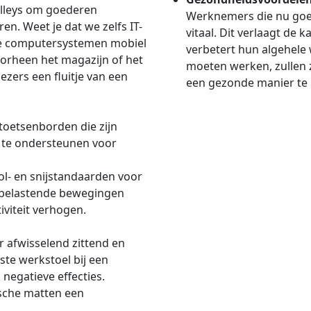
rolleys om goederen
Werknemers die nu goed
n. Weet je dat we zelfs IT-
vitaal. Dit verlaagt de
e computersystemen mobiel
verbetert hun algehele 
rheen het magazijn of het
moeten werken, zullen 
ezers een fluitje van een
een gezonde manier te
toetsenborden die zijn
 te ondersteunen voor
l- en snijstandaarden voor
e belastende bewegingen
iviteit verhogen.
r afwisselend zittend en
te werkstoel bij een
negatieve effecties.
sche matten een