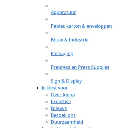
Apparatuur
Papier, karton & enveloppen
Bouw & Industrie
Packaging
Prepress en Press Supplies
Sign & Display
Je kiest voor
Over Igepa
Expertise
Nieuws
Bezoek ons
Duurzaamheid