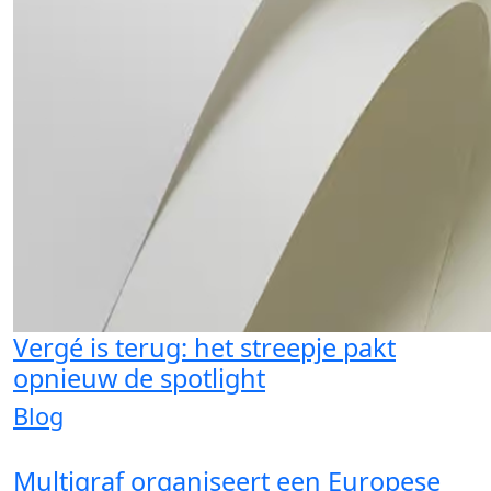
Vergé is terug: het streepje pakt
opnieuw de spotlight
Blog
Multigraf organiseert een Europese