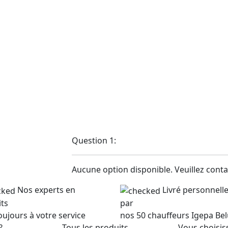
Question 1:
Aucune option disponible. Veuillez contac
Nos experts en
Livré personnel
ts
par
oujours à votre service
nos 50 chauffeurs Igepa Be
?
Tous les produits
Vous choisis