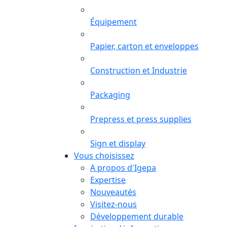
Équipement
Papier, carton et enveloppes
Construction et Industrie
Packaging
Prepress et press supplies
Sign et display
Vous choisissez
A propos d'Igepa
Expertise
Nouveautés
Visitez-nous
Développement durable