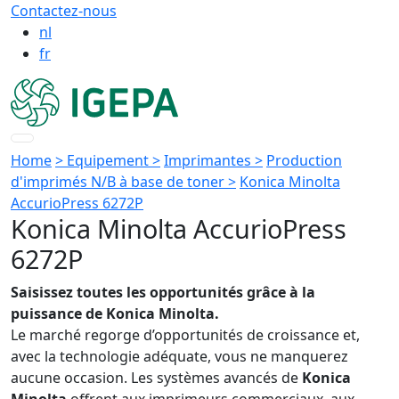
Contactez-nous
nl
fr
Home
> Equipement >
Imprimantes >
Production
d'imprimés N/B à base de toner >
Konica Minolta
AccurioPress 6272P
Konica Minolta AccurioPress
6272P
Saisissez toutes les opportunités grâce à la
puissance de Konica Minolta.
Le marché regorge d’opportunités de croissance et,
avec la technologie adéquate, vous ne manquerez
aucune occasion. Les systèmes avancés de
Konica
Minolta
offrent aux imprimeurs commerciaux, aux