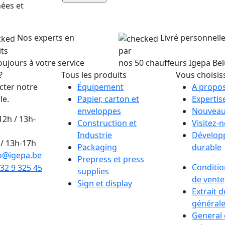
nées et
Nos experts en
Livré personnel
ts
par
oujours à votre service
nos 50 chauffeurs Igepa Be
?
Tous les produits
Vous choisis
cter notre
Équipement
A propos
le.
Papier, carton et
Expertis
enveloppes
Nouveau
12h / 13h-
Construction et
Visitez-
Industrie
Dévelop
/ 13h-17h
Packaging
durable
o@igepa.be
Prepress et press
Conditio
32 9 325 45
supplies
de vente
Sign et display
Extrait 
générale
General 