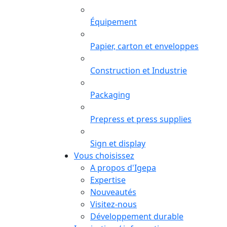
Équipement
Papier, carton et enveloppes
Construction et Industrie
Packaging
Prepress et press supplies
Sign et display
Vous choisissez
A propos d'Igepa
Expertise
Nouveautés
Visitez-nous
Développement durable