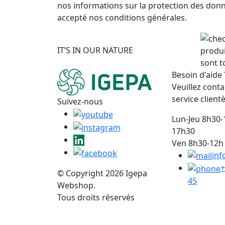
nos informations sur la protection des don
accepté nos conditions générales.
IT’S IN OUR NATURE
produi
sont t
Besoin d'aide 
Veuillez conta
service clientè
Suivez-nous
Lun-Jeu 8h30-
17h30
Ven 8h30-12h 
inf
+
© Copyright 2026 Igepa
45
Webshop.
Tous droits réservés