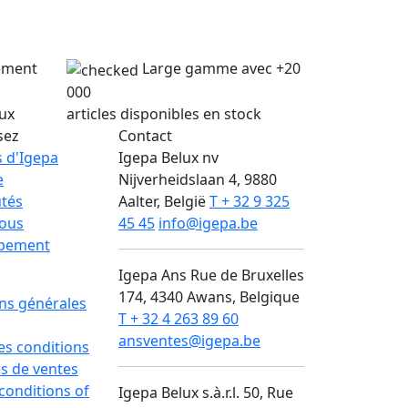
lement
Large gamme avec +20
000
lux
articles disponibles en stock
sez
Contact
 d'Igepa
Igepa Belux nv
e
Nijverheidslaan 4, 9880
tés
Aalter, België
T + 32 9 325
nous
45 45
info@igepa.be
pement
Igepa Ans
Rue de Bruxelles
174, 4340 Awans, Belgique
ns générales
T + 32 4 263 89 60
ansventes@igepa.be
des conditions
s de ventes
conditions of
Igepa Belux s.à.r.l.
50, Rue