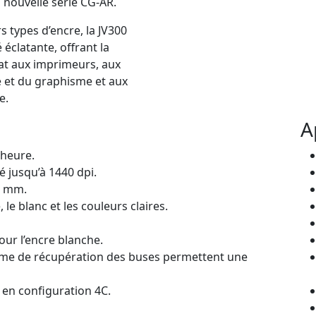
a nouvelle série CG-AR.
s types d’encre, la JV300
éclatante, offrant la
at aux imprimeurs, aux
e et du graphisme et aux
e.
A
heure.
é jusqu’à 1440 dpi.
0 mm.
 le blanc et les couleurs claires.
ur l’encre blanche.
stème de récupération des buses permettent une
 en configuration 4C.