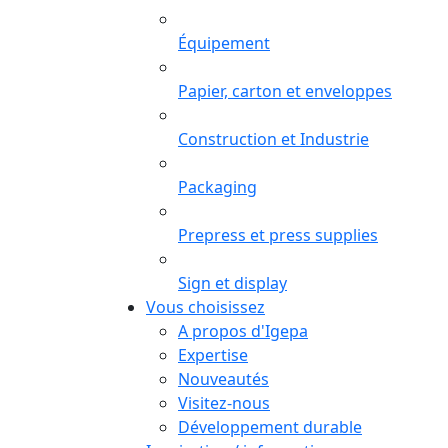
Équipement
Papier, carton et enveloppes
Construction et Industrie
Packaging
Prepress et press supplies
Sign et display
Vous choisissez
A propos d'Igepa
Expertise
Nouveautés
Visitez-nous
Développement durable