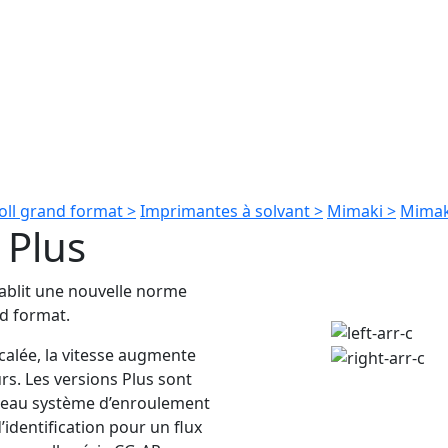
oll grand format >
Imprimantes à solvant >
Mimaki >
Mimak
 Plus
tablit une nouvelle norme
nd format.
calée, la vitesse augmente
s. Les versions Plus sont
veau système d’enroulement
identification pour un flux