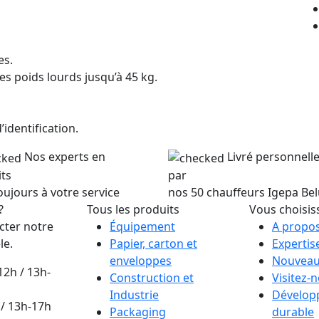
es.
es poids lourds jusqu’à 45 kg.
identification.
Nos experts en
Livré personnel
ts
par
oujours à votre service
nos 50 chauffeurs Igepa Be
?
Tous les produits
Vous choisis
cter notre
Équipement
A propos
le.
Papier, carton et
Expertis
enveloppes
Nouveau
12h / 13h-
Construction et
Visitez-
Industrie
Dévelop
/ 13h-17h
Packaging
durable