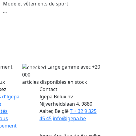
Mode et vêtements de sport
…
lement
Large gamme avec +20
000
lux
articles disponibles en stock
sez
Contact
 d'Igepa
Igepa Belux nv
e
Nijverheidslaan 4, 9880
tés
Aalter, België
T + 32 9 325
nous
45 45
info@igepa.be
pement
Igepa Ans
Rue de Bruxelles