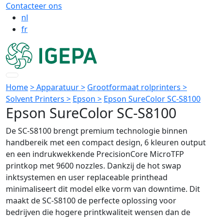
Contacteer ons
nl
fr
Home
> Apparatuur >
Grootformaat rolprinters >
Solvent Printers >
Epson >
Epson SureColor SC-S8100
Epson SureColor SC-S8100
De SC‑S8100 brengt premium technologie binnen
handbereik met een compact design, 6 kleuren output
en een indrukwekkende PrecisionCore MicroTFP
printkop met 9600 nozzles. Dankzij de hot swap
inktsystemen en user replaceable printhead
minimaliseert dit model elke vorm van downtime. Dit
maakt de SC‑S8100 de perfecte oplossing voor
bedrijven die hogere printkwaliteit wensen dan de