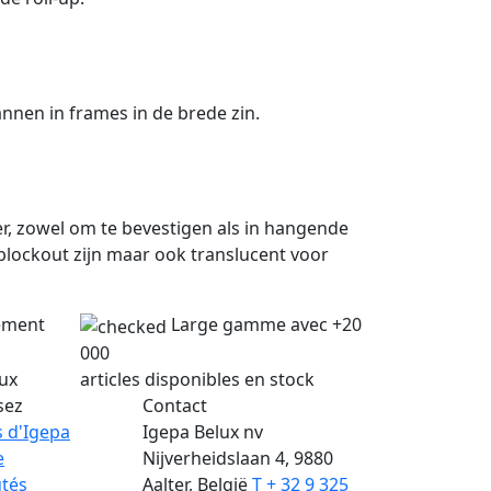
nnen in frames in de brede zin.
r, zowel om te bevestigen als in hangende
 blockout zijn maar ook translucent voor
lement
Large gamme avec +20
000
lux
articles disponibles en stock
sez
Contact
 d'Igepa
Igepa Belux nv
e
Nijverheidslaan 4, 9880
tés
Aalter, België
T + 32 9 325