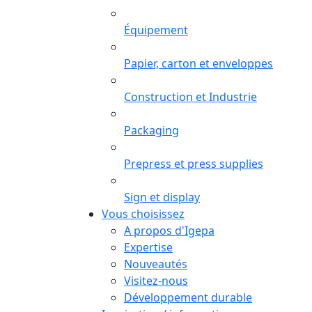
Équipement
Papier, carton et enveloppes
Construction et Industrie
Packaging
Prepress et press supplies
Sign et display
Vous choisissez
A propos d'Igepa
Expertise
Nouveautés
Visitez-nous
Développement durable