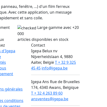
anneau, fenêtre, ...) d'un film ferreux
tique. Avec cette application, un message
rapidement et sans colle.
lement
Large gamme avec +20
000
lux
articles disponibles en stock
sez
Contact
 d'Igepa
Igepa Belux nv
e
Nijverheidslaan 4, 9880
tés
Aalter, België
T + 32 9 325
nous
45 45
info@igepa.be
pement
Igepa Ans
Rue de Bruxelles
174, 4340 Awans, Belgique
ns générales
T + 32 4 263 89 60
ansventes@igepa.be
des conditions
s de ventes