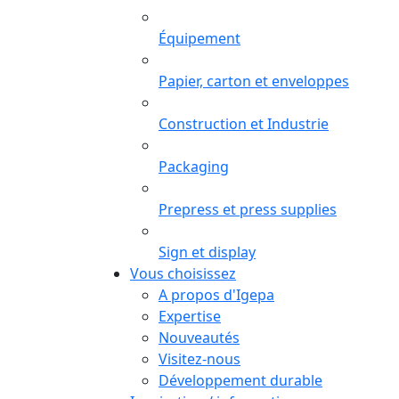
Équipement
Papier, carton et enveloppes
Construction et Industrie
Packaging
Prepress et press supplies
Sign et display
Vous choisissez
A propos d'Igepa
Expertise
Nouveautés
Visitez-nous
Développement durable