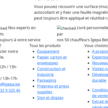
Vous pouvez recouvrir une surface (mur, p
autocollant et y fixer une feuille magné
peut toujours être appliqué et réutilisé 
Nos experts en
Livré personnel
ts
par
oujours à votre service
nos 50 chauffeurs Igepa Be
?
Tous les produits
Vous choisis
cter notre
Équipement
A propos
le.
Papier, carton et
Expertis
enveloppes
Nouveau
12h / 13h-
Construction et
Visitez-
Industrie
Dévelop
/ 13h-17h
Packaging
durable
o@igepa.be
Prepress et press
Conditio
32 9 325 45
supplies
de vente
Sign et display
Extrait 
générale