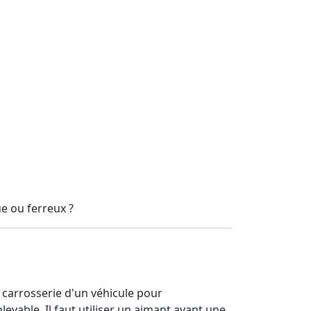
e ou ferreux ?
carrosserie d'un véhicule pour
able. Il faut utiliser un aimant ayant une