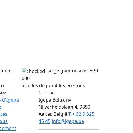
lement
Large gamme avec +20
000
lux
articles disponibles en stock
sez
Contact
 d'Igepa
Igepa Belux nv
e
Nijverheidslaan 4, 9880
tés
Aalter, België
T + 32 9 325
nous
45 45
info@igepa.be
pement