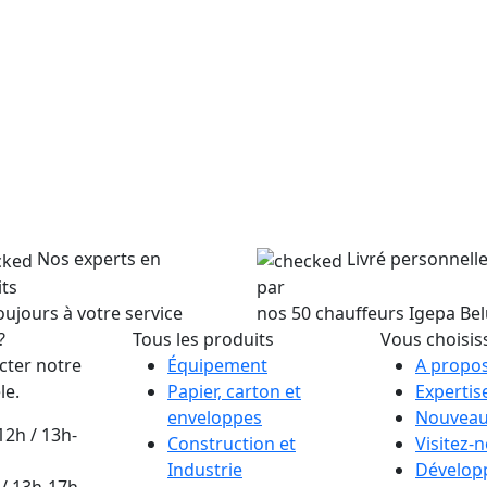
Nos experts en
Livré personnel
ts
par
oujours à votre service
nos 50 chauffeurs Igepa Be
?
Tous les produits
Vous choisis
cter notre
Équipement
A propos
le.
Papier, carton et
Expertis
enveloppes
Nouveau
12h / 13h-
Construction et
Visitez-
Industrie
Dévelop