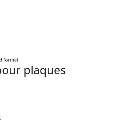
d format
pour plaques
t