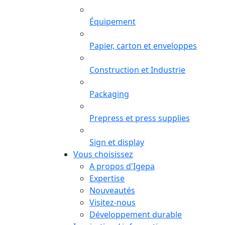
Équipement
Papier, carton et enveloppes
Construction et Industrie
Packaging
Prepress et press supplies
Sign et display
Vous choisissez
A propos d'Igepa
Expertise
Nouveautés
Visitez-nous
Développement durable