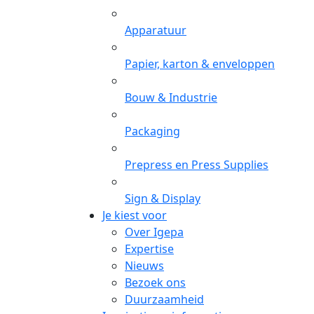
Apparatuur
Papier, karton & enveloppen
Bouw & Industrie
Packaging
Prepress en Press Supplies
Sign & Display
Je kiest voor
Over Igepa
Expertise
Nieuws
Bezoek ons
Duurzaamheid