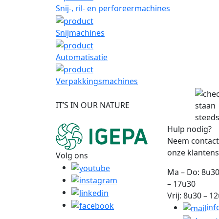
Snij-, ril- en perforeermachines
Snijmachines
Automatisatie
Verpakkingsmachines
IT’S IN OUR NATURE
staan
steeds
Hulp nodig?
Neem contact
onze klantens
Volg ons
Ma – Do: 8u30
– 17u30
Vrij: 8u30 – 1
inf