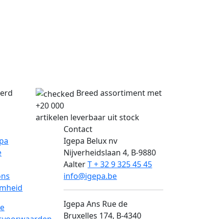
verd
Breed assortiment met
+20 000
artikelen leverbaar uit stock
Contact
epa
Igepa Belux nv
e
Nijverheidslaan 4, B-9880
Aalter
T + 32 9 325 45 45
ons
info@igepa.be
mheid
Igepa Ans
Rue de
e
Bruxelles 174, B-4340