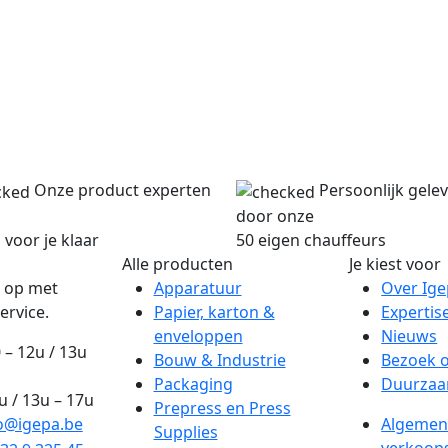
Onze product experten
Persoonlijk gele
door onze
 voor je klaar
50 eigen chauffeurs
Alle producten
Je kiest voor
 op met
Apparatuur
Over Ig
ervice.
Papier, karton &
Expertis
enveloppen
Nieuws
 – 12u / 13u
Bouw & Industrie
Bezoek 
Packaging
Duurzaa
2u / 13u – 17u
Prepress en Press
o@igepa.be
Algemen
Supplies