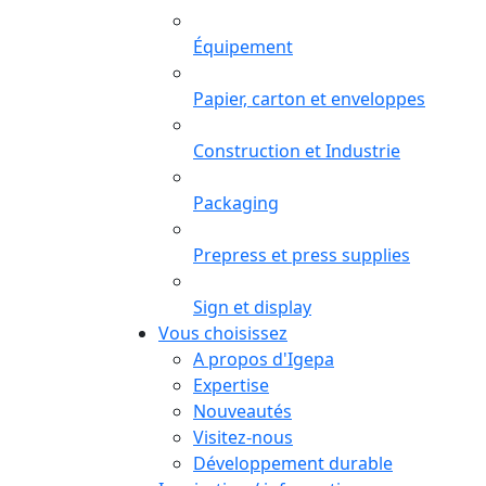
Équipement
Papier, carton et enveloppes
Construction et Industrie
Packaging
Prepress et press supplies
Sign et display
Vous choisissez
A propos d'Igepa
Expertise
Nouveautés
Visitez-nous
Développement durable