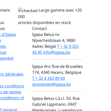
lement
Large gamme avec +20
000
lux
articles disponibles en stock
sez
Contact
 d'Igepa
Igepa Belux nv
e
Nijverheidslaan 4, 9880
tés
Aalter, België
T + 32 9 325
nous
45 45
info@igepa.be
pement
Igepa Ans
Rue de Bruxelles
174, 4340 Awans, Belgique
ns générales
T + 32 4 263 89 60
ansventes@igepa.be
des conditions
s de ventes
conditions of
Igepa Belux s.à.r.l.
50, Rue
Gabriel Lippmann, 6947
of general
Niederanven, Luxembourg