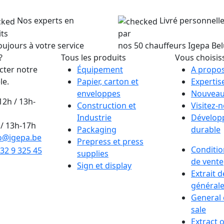
Nos experts en
Livré personnel
ts
par
oujours à votre service
nos 50 chauffeurs Igepa Be
?
Tous les produits
Vous choisis
cter notre
Équipement
A propos
le.
Papier, carton et
Expertis
enveloppes
Nouveau
12h / 13h-
Construction et
Visitez-
Industrie
Dévelop
/ 13h-17h
Packaging
durable
o@igepa.be
Prepress et press
Conditio
32 9 325 45
supplies
de vente
Sign et display
Extrait 
générale
General 
sale
Extract 