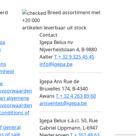
verd
Breed assortiment met
+20 000
artikelen leverbaar uit stock
Contact
epa
Igepa Belux nv
e
Nijverheidslaan 4, B-9880
Aalter
T + 32 9 325 45 45
ons
info@igepa.be
mheid
Igepa Ans
Rue de
e
Bruxelles 174, B-4340
svoorwaarden
Awans
T + 32 4 263 89 60
van algemene
ansventes@igepa.be
svoorwaarden
conditions of
Igepa Belux s.à.r.l.
50, Rue
of general
Gabriel Lippmann, L-6947
ns of sale
Niederanven
T + 352 48 63