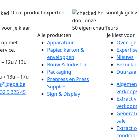
Onze product experten
Persoonlijk gele
door onze
 voor je klaar
50 eigen chauffeurs
Alle producten
Je kiest voor
 op met
Apparatuur
Over Ig
ervice.
Papier, karton &
Expertis
enveloppen
Nieuws
 – 12u / 13u
Bouw & Industrie
Bezoek 
Packaging
Duurzaa
2u / 13u – 17u
Prepress en Press
o@igepa.be
Algemen
Supplies
verkoop
32 9 325 45
Sign & Display
Extract 
verkoop
General 
sale
Extract 
conditio