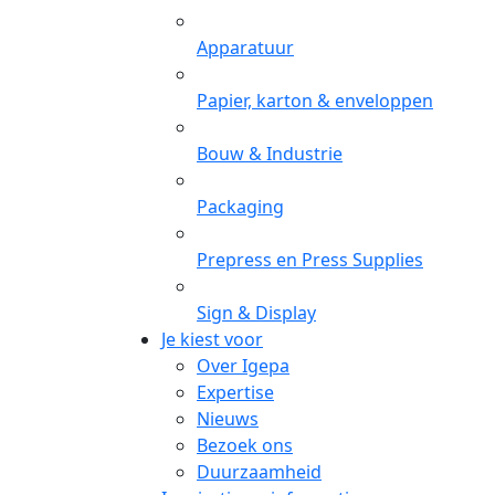
Apparatuur
Papier, karton & enveloppen
Bouw & Industrie
Packaging
Prepress en Press Supplies
Sign & Display
Je kiest voor
Over Igepa
Expertise
Nieuws
Bezoek ons
Duurzaamheid