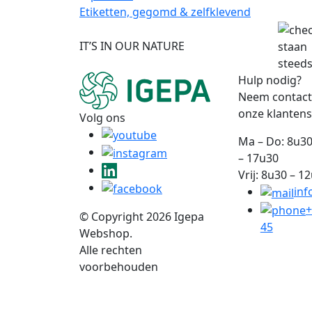
Etiketten, gegomd & zelfklevend
IT’S IN OUR NATURE
staan
steeds
Hulp nodig?
Neem contact
onze klantens
Volg ons
Ma – Do: 8u30
– 17u30
Vrij: 8u30 – 1
inf
+
© Copyright 2026 Igepa
45
Webshop.
Alle rechten
voorbehouden