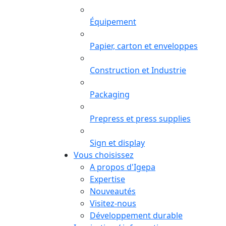
Équipement
Papier, carton et enveloppes
Construction et Industrie
Packaging
Prepress et press supplies
Sign et display
Vous choisissez
A propos d'Igepa
Expertise
Nouveautés
Visitez-nous
Développement durable