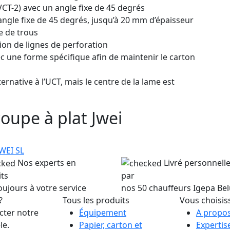
VCT-2) avec un angle fixe de 45 degrés
angle fixe de 45 degrés, jusqu’à 20 mm d’épaisseur
e de trous
ion de lignes de perforation
c une forme spécifique afin de maintenir le carton
ernative à l’UCT, mais le centre de la lame est
oupe à plat Jwei
JWEI SL
Nos experts en
Livré personnel
ts
par
oujours à votre service
nos 50 chauffeurs Igepa Be
?
Tous les produits
Vous choisis
cter notre
Équipement
A propos
le.
Papier, carton et
Expertis