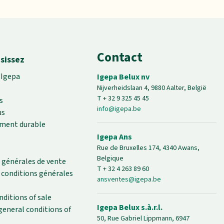
Contact
sissez
'Igepa
Igepa Belux nv
Nijverheidslaan 4, 9880 Aalter, België
T + 32 9 325 45 45
s
info@igepa.be
us
ment durable
Igepa Ans
Rue de Bruxelles 174, 4340 Awans,
Belgique
 générales de vente
T + 32 4 263 89 60
s conditions générales
ansventes@igepa.be
nditions of sale
Igepa Belux s.à.r.l.
general conditions of
50, Rue Gabriel Lippmann, 6947