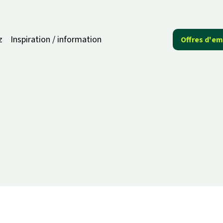
z
Inspiration / information
Offres d'em