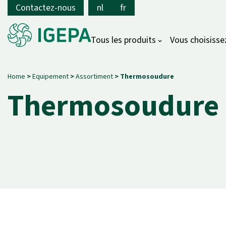
Contactez-nous
nl
fr
Tous les produits
Vous choisisse
Home
>
Equipement
>
Assortiment
>
Thermosoudure
Thermosoudure