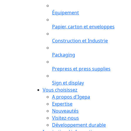
Équipement
Papier, carton et enveloppes
Construction et Industrie
Packaging
Prepress et press supplies
Sign et display
Vous choisissez
A propos d'Igepa
Expertise
Nouveautés
Visitez-nous
Développement durable