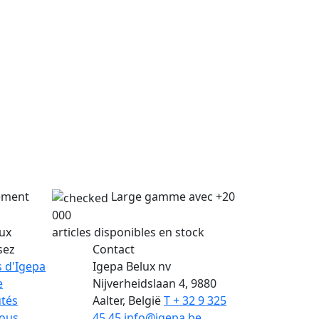
lement
Large gamme avec +20
000
lux
articles disponibles en stock
sez
Contact
 d'Igepa
Igepa Belux nv
e
Nijverheidslaan 4, 9880
tés
Aalter, België
T + 32 9 325
nous
45 45
info@igepa.be