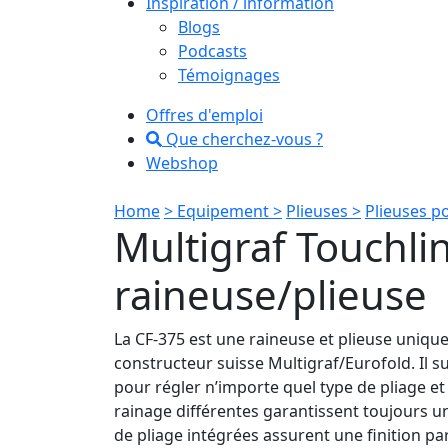
Inspiration / information
Blogs
Podcasts
Témoignages
Offres d'emploi
Que cherchez-vous ?
Webshop
Home
> Equipement >
Plieuses >
Plieuses p
Multigraf Touchli
raineuse/plieuse
La CF-375 est une raineuse et plieuse uniq
constructeur suisse Multigraf/Eurofold. Il s
pour régler n’importe quel type de pliage et
rainage différentes garantissent toujours un 
de pliage intégrées assurent une finition p