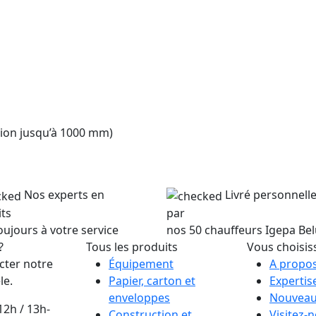
tion jusqu’à 1000 mm)
Nos experts en
Livré personnel
ts
par
oujours à votre service
nos 50 chauffeurs Igepa Be
?
Tous les produits
Vous choisis
cter notre
Équipement
A propos
le.
Papier, carton et
Expertis
enveloppes
Nouveau
12h / 13h-
Construction et
Visitez-