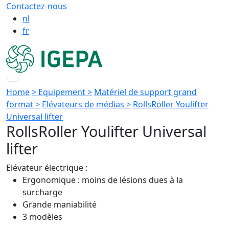
Contactez-nous
nl
fr
Home
> Equipement >
Matériel de support grand
format >
Elévateurs de médias >
RollsRoller Youlifter
Universal lifter
RollsRoller Youlifter Universal
lifter
Elévateur électrique :
Ergonomique : moins de lésions dues à la
surcharge
Grande maniabilité
3 modèles