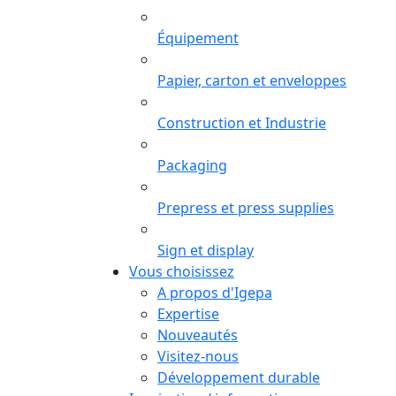
Équipement
Papier, carton et enveloppes
Construction et Industrie
Packaging
Prepress et press supplies
Sign et display
Vous choisissez
A propos d'Igepa
Expertise
Nouveautés
Visitez-nous
Développement durable