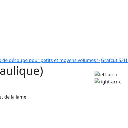
 de découpe pour petits et moyens volumes >
Grafcut 52H 
aulique)
t de la lame