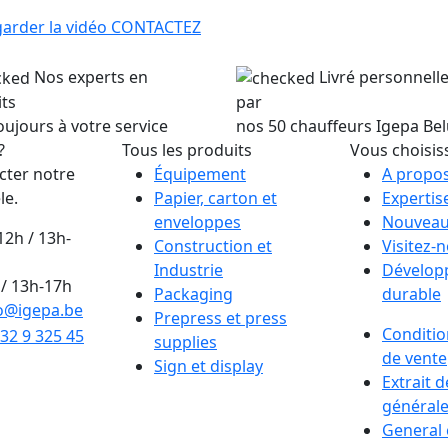
arder la vidéo
CONTACTEZ
Nos experts en
Livré personnel
ts
par
oujours à votre service
nos 50 chauffeurs Igepa Be
?
Tous les produits
Vous choisis
cter notre
Équipement
A propos
le.
Papier, carton et
Expertis
enveloppes
Nouveau
12h / 13h-
Construction et
Visitez-
Industrie
Dévelop
/ 13h-17h
Packaging
durable
o@igepa.be
Prepress et press
Conditio
32 9 325 45
supplies
de vente
Sign et display
Extrait 
générale
General 