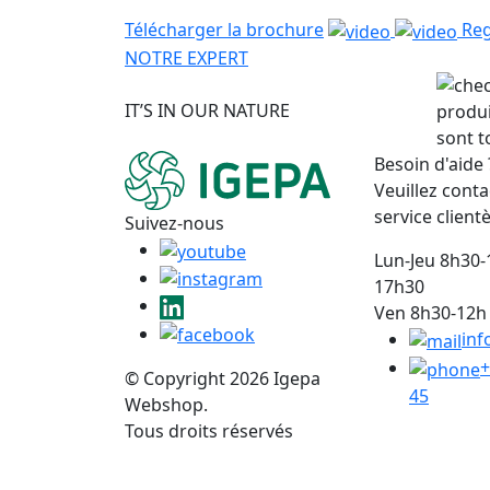
Télécharger la brochure
Reg
NOTRE EXPERT
IT’S IN OUR NATURE
produi
sont t
Besoin d'aide 
Veuillez conta
service clientè
Suivez-nous
Lun-Jeu 8h30-
17h30
Ven 8h30-12h 
inf
+
© Copyright 2026 Igepa
45
Webshop.
Tous droits réservés