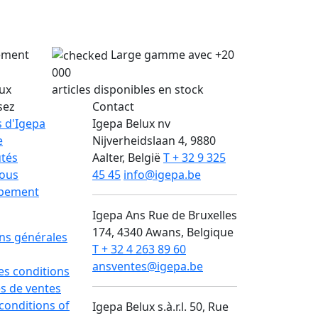
lement
Large gamme avec +20
000
lux
articles disponibles en stock
sez
Contact
 d'Igepa
Igepa Belux nv
e
Nijverheidslaan 4, 9880
tés
Aalter, België
T + 32 9 325
nous
45 45
info@igepa.be
pement
Igepa Ans
Rue de Bruxelles
174, 4340 Awans, Belgique
ns générales
T + 32 4 263 89 60
ansventes@igepa.be
des conditions
s de ventes
conditions of
Igepa Belux s.à.r.l.
50, Rue