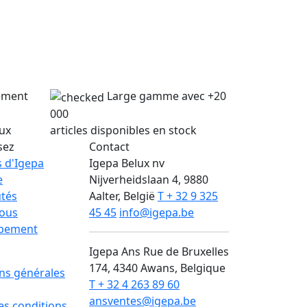
lement
Large gamme avec +20
000
lux
articles disponibles en stock
sez
Contact
 d'Igepa
Igepa Belux nv
e
Nijverheidslaan 4, 9880
tés
Aalter, België
T + 32 9 325
nous
45 45
info@igepa.be
pement
Igepa Ans
Rue de Bruxelles
174, 4340 Awans, Belgique
ns générales
T + 32 4 263 89 60
ansventes@igepa.be
des conditions