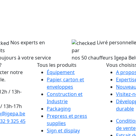
Nos experts en
Livré personnel
ts
par
oujours à votre service
nos 50 chauffeurs Igepa Be
?
Tous les produits
Vous choisis
cter notre
Équipement
A propos
le.
Papier, carton et
Expertis
enveloppes
Nouveau
12h / 13h-
Construction et
Visitez-
Industrie
Dévelop
/ 13h-17h
Packaging
durable
o@igepa.be
Prepress et press
Conditio
32 9 325 45
supplies
de vente
Sign et display
Extrait 