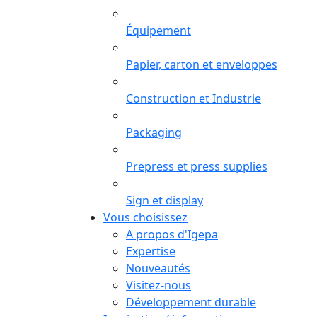
Équipement
Papier, carton et enveloppes
Construction et Industrie
Packaging
Prepress et press supplies
Sign et display
Vous choisissez
A propos d'Igepa
Expertise
Nouveautés
Visitez-nous
Développement durable