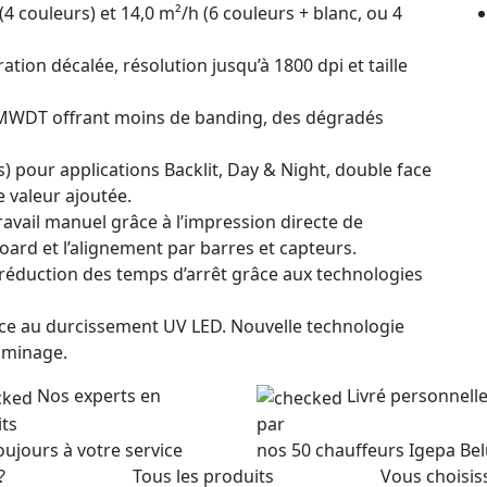
(4 couleurs) et 14,0 m²/h (6 couleurs + blanc, ou 4
tion décalée, résolution jusqu’à 1800 dpi et taille
 MWDT offrant moins de banding, des dégradés
) pour applications Backlit, Day & Night, double face
e valeur ajoutée.
ravail manuel grâce à l’impression directe de
board et l’alignement par barres et capteurs.
 réduction des temps d’arrêt grâce aux technologies
âce au durcissement UV LED. Nouvelle technologie
laminage.
Nos experts en
Livré personnel
ts
par
oujours à votre service
nos 50 chauffeurs Igepa Be
?
Tous les produits
Vous choisis