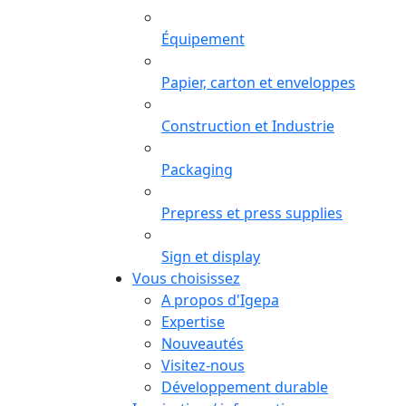
Équipement
Papier, carton et enveloppes
Construction et Industrie
Packaging
Prepress et press supplies
Sign et display
Vous choisissez
A propos d'Igepa
Expertise
Nouveautés
Visitez-nous
Développement durable