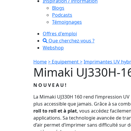
Inspiration / information
Blogs
Podcasts
Témoignages
Offres d'emploi
Que cherchez-vous ?
Webshop
Home
> Equipement >
Imprimantes UV hybr
Mimaki UJ330H-1
N O U V E A U !
La Mimaki UJ330H 160 rend l’impression U
plus accessible que jamais. Grâce à sa com
roll to roll et à plat
, vous accédez facilemen
applications. Sa technologie avancée de tran
d’air permet d’imprimer sans difficulté sur 