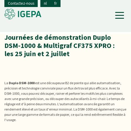
Contactez-nous
nl
fr
Journées de démonstration Duplo
DSM-1000 & Multigraf CF375 XPRO :
les 25 juin et 2 juillet
La
Duplo DSM-1000
est une découpeuse B2 de pointe qui allie automatisation,
précision et technologie conviviale pour un flux de travail plus efficace. Avec la
DSM-1000, vous pouvez découper, rainer et perforer les motifs les plus complexes
avec une grande précision, ou découper des autocollants à mi-chair. Le temps de
réglage est d’à peine deux minutes. L‘automatisation avancée garantit un
rendement élevé et un taux d‘erreur minimal. La DSM-1000 est également conçue
pour une large gamme de formats de papier, ce qui la rend extrêmement flexible à
l‘usage.