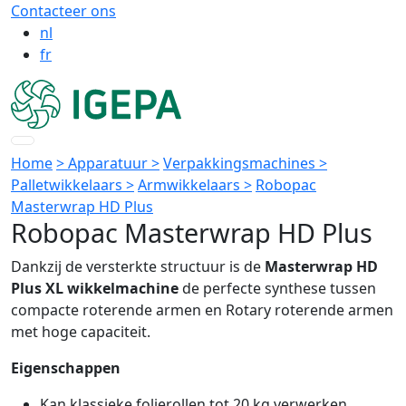
Contacteer ons
nl
fr
Home
> Apparatuur >
Verpakkingsmachines >
Palletwikkelaars >
Armwikkelaars >
Robopac
Masterwrap HD Plus
Robopac Masterwrap HD Plus
Dankzij de versterkte structuur is de
Masterwrap HD
Plus XL wikkelmachine
de perfecte synthese tussen
compacte roterende armen en Rotary roterende armen
met hoge capaciteit.
Eigenschappen
Kan klassieke folierollen tot 20 kg verwerken.