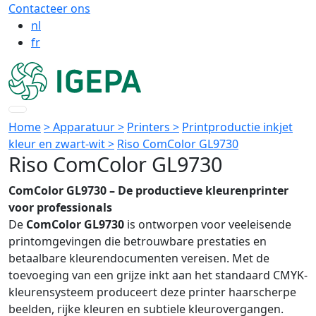
Contacteer ons
nl
fr
Home
> Apparatuur >
Printers >
Printproductie inkjet
kleur en zwart-wit >
Riso ComColor GL9730
Riso ComColor GL9730
ComColor GL9730 – De productieve kleurenprinter
voor professionals
De
ComColor GL9730
is ontworpen voor veeleisende
printomgevingen die betrouwbare prestaties en
betaalbare kleurendocumenten vereisen. Met de
toevoeging van een grijze inkt aan het standaard CMYK-
kleurensysteem produceert deze printer haarscherpe
beelden, rijke kleuren en subtiele kleurovergangen.