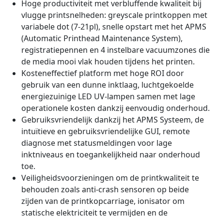
Hoge productiviteit met verbluffende kwaliteit bij
vlugge printsnelheden: greyscale printkoppen met
variabele dot (7-21pl), snelle opstart met het APMS
(Automatic Printhead Maintenance System),
registratiepennen en 4 instelbare vacuumzones die
de media mooi vlak houden tijdens het printen.
Kosteneffectief platform met hoge ROI door
gebruik van een dunne inktlaag, luchtgekoelde
energiezuinige LED UV-lampen samen met lage
operationele kosten dankzij eenvoudig onderhoud.
Gebruiksvriendelijk dankzij het APMS Systeem, de
intuïtieve en gebruiksvriendelijke GUI, remote
diagnose met statusmeldingen voor lage
inktniveaus en toegankelijkheid naar onderhoud
toe.
Veiligheidsvoorzieningen om de printkwaliteit te
behouden zoals anti-crash sensoren op beide
zijden van de printkopcarriage, ionisator om
statische elektriciteit te vermijden en de