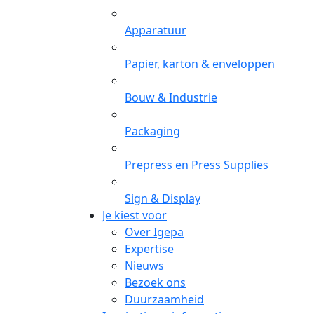
Apparatuur
Papier, karton & enveloppen
Bouw & Industrie
Packaging
Prepress en Press Supplies
Sign & Display
Je kiest voor
Over Igepa
Expertise
Nieuws
Bezoek ons
Duurzaamheid