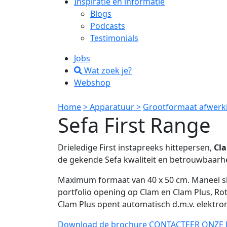
Inspiratie en informatie
Blogs
Podcasts
Testimonials
Jobs
Wat zoek je?
Webshop
Home
> Apparatuur >
Grootformaat afwerk
Sefa First Range
Drieledige First instapreeks hittepersen,
Cl
de gekende Sefa kwaliteit en betrouwbaarhei
Maximum formaat van 40 x 50 cm. Maneel slu
portfolio opening op Clam en Clam Plus, Rot
Clam Plus opent automatisch d.m.v. elektr
Download de brochure
CONTACTEER ONZE 