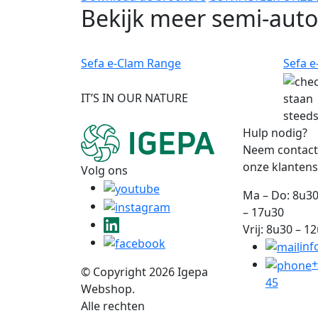
Bekijk meer semi-auto
Sefa e-Clam Range
Sefa e
IT’S IN OUR NATURE
staan
steeds
Hulp nodig?
Neem contact
onze klantens
Volg ons
Ma – Do: 8u30
– 17u30
Vrij: 8u30 – 1
inf
+
© Copyright 2026 Igepa
45
Webshop.
Alle rechten