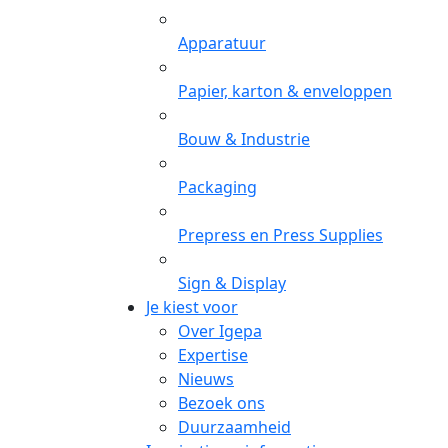
Apparatuur
Papier, karton & enveloppen
Bouw & Industrie
Packaging
Prepress en Press Supplies
Sign & Display
Je kiest voor
Over Igepa
Expertise
Nieuws
Bezoek ons
Duurzaamheid