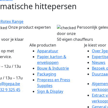
matische hittepersen
-Rotex Range
Onze product experten
Persoonlijk gele
door onze
 voor je klaar
50 eigen chauffeurs
Alle producten
Je kiest voor
 op met
Apparatuur
Over Ig
ervice.
Papier, karton &
Expertis
enveloppen
Nieuws
 – 12u / 13u
Bouw & Industrie
Bezoek 
Packaging
Duurzaa
2u / 13u – 17u
Prepress en Press
o@igepa.be
Algemen
Supplies
verkoop
32 9 325 45
Sign & Display
Extract 
verkoop
General 