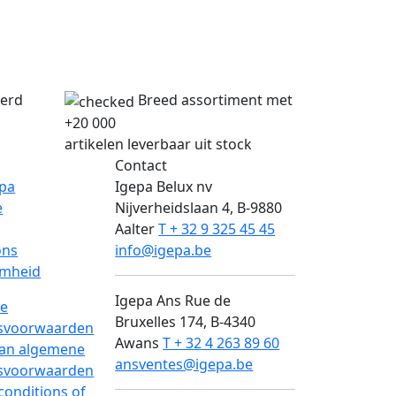
verd
Breed assortiment met
+20 000
artikelen leverbaar uit stock
Contact
epa
Igepa Belux nv
e
Nijverheidslaan 4, B-9880
Aalter
T + 32 9 325 45 45
ons
info@igepa.be
mheid
Igepa Ans
Rue de
e
Bruxelles 174, B-4340
svoorwaarden
Awans
T + 32 4 263 89 60
van algemene
ansventes@igepa.be
svoorwaarden
conditions of