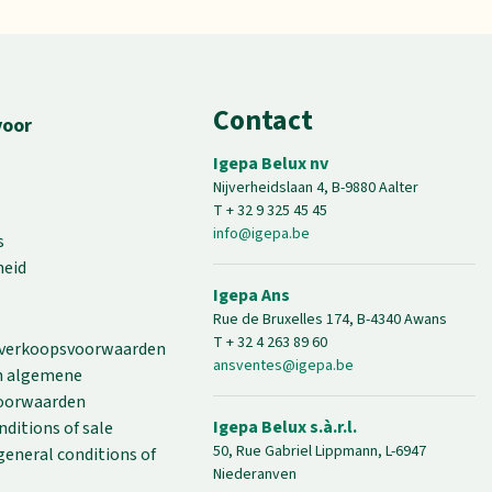
Contact
voor
Igepa Belux nv
Nijverheidslaan 4, B-9880 Aalter
T + 32 9 325 45 45
info@igepa.be
s
eid
Igepa Ans
Rue de Bruxelles 174, B-4340 Awans
T + 32 4 263 89 60
verkoopsvoorwaarden
ansventes@igepa.be
an algemene
oorwaarden
Igepa Belux s.à.r.l.
nditions of sale
50, Rue Gabriel Lippmann, L-6947
general conditions of
Niederanven