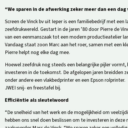
“We sparen in de afwerking zeker meer dan een dag 
Screen de Vinck bv uit Ieper is een familiebedrijf met een 
zeefdrukwereld. Gestart in de jaren ’80 door Pierre de Vinc
van een eenmanszaak tot een modern productieatelier l
Vandaag staat zoon Marc aan het roer, samen met een kle
Pierre helpt nog elke dag mee.
Hoewel zeefdruk nog steeds een belangrijke pijler vormt, b
investeren in de toekomst. De afgelopen jaren breidden 
onder andere een vlakbedprinter en een Epson rolprinter
JWEI snij- en freestafel bij.
Efficiëntie als sleutelwoord
“De snelheid van het werk en de mogelijkheid om veelzijdi
hebben ons snel doen beslissen om te investeren in deze m
zaakvoerder Marc de Vinck. “We sparen zeker een volledig