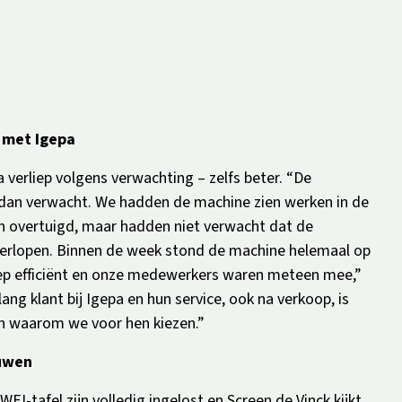
 met Igepa
erliep volgens verwachting – zelfs beter. “De
 dan verwacht. We hadden de machine zien werken in de
overtuigd, maar hadden niet verwacht dat de
verlopen. Binnen de week stond de machine helemaal op
liep efficiënt en onze medewerkers waren meteen mee,”
lang klant bij Igepa en hun service, ook na verkoop, is
n waarom we voor hen kiezen.”
ouwen
I-tafel zijn volledig ingelost en Screen de Vinck kijkt