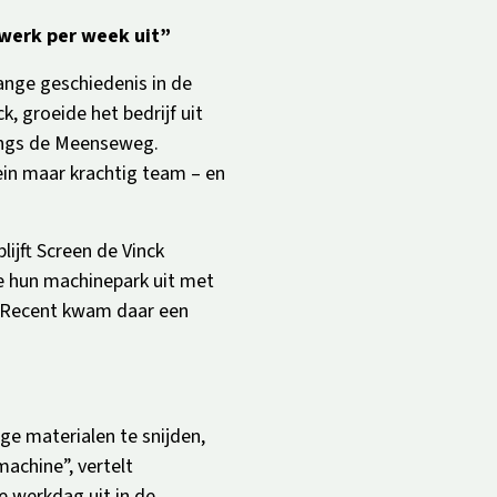
werk per week uit”
lange geschiedenis in de
k, groeide het bedrijf uit
angs de Meenseweg.
in maar krachtig team – en
lijft Screen de Vinck
ze hun machinepark uit met
. Recent kwam daar een
ge materialen te snijden,
achine”, vertelt
e werkdag uit in de