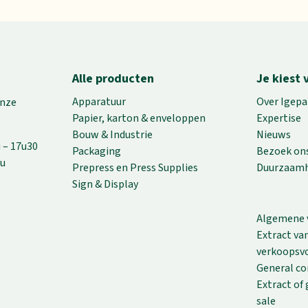
Alle producten
Je kiest 
Apparatuur
Over Igepa
onze
Papier, karton & enveloppen
Expertise
Bouw & Industrie
Nieuws
u – 17u30
Packaging
Bezoek on
7u
Prepress en Press Supplies
Duurzaamh
Sign & Display
Algemene 
Extract v
verkoopsv
General co
Extract of 
sale