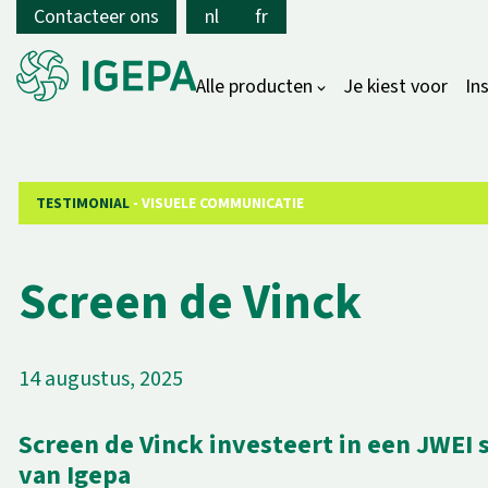
Contacteer ons
nl
fr
Alle producten
Je kiest voor
In
TESTIMONIAL
- VISUELE COMMUNICATIE
Screen de Vinck
14 augustus, 2025
Screen de Vinck investeert in een JWEI s
van Igepa