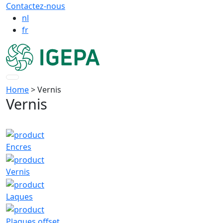
Contactez-nous
nl
fr
Home
> Vernis
Vernis
Encres
Vernis
Laques
Plaques offset