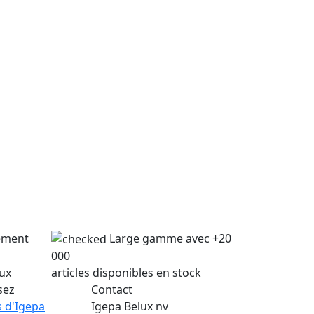
lement
Large gamme avec +20
000
lux
articles disponibles en stock
sez
Contact
 d'Igepa
Igepa Belux nv