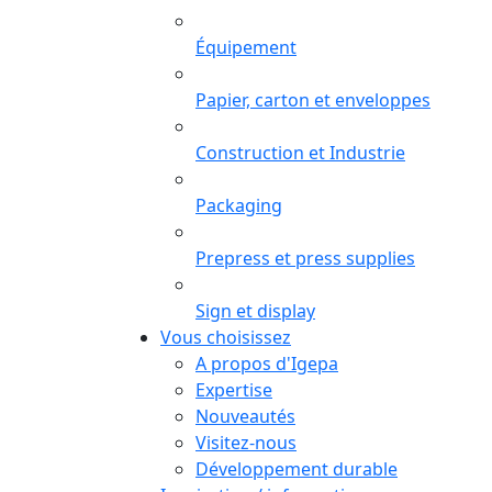
Équipement
Papier, carton et enveloppes
Construction et Industrie
Packaging
Prepress et press supplies
Sign et display
Vous choisissez
A propos d'Igepa
Expertise
Nouveautés
Visitez-nous
Développement durable