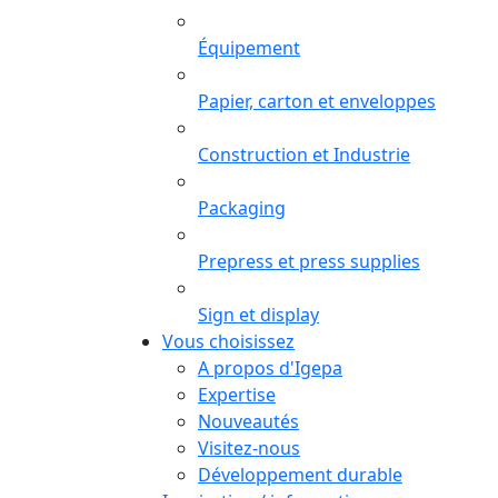
Équipement
Papier, carton et enveloppes
Construction et Industrie
Packaging
Prepress et press supplies
Sign et display
Vous choisissez
A propos d'Igepa
Expertise
Nouveautés
Visitez-nous
Développement durable