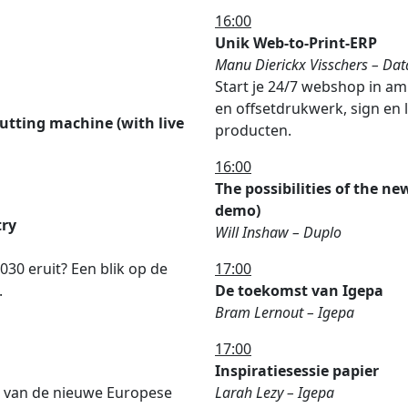
16:00
Unik Web-to-Print-ERP
Manu Dierickx Visschers – Dat
Start je 24/7 webshop in amp
en offsetdrukwerk, sign en 
cutting machine (with live
producten.
16:00
The possibilities of the n
demo)
try
Will Inshaw – Duplo
2030 eruit? Een blik op de
17:00
.
De toekomst van Igepa
Bram Lernout – Igepa
17:00
Inspiratiesessie papier
t van de nieuwe Europese
Larah Lezy – Igepa