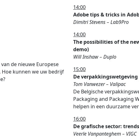
14:00
Adobe tips & tricks in Ado
Dimitri Stevens – Lab9Pro
14:00
The possibilities of the n
demo)
Will Inshaw – Duplo
t van de nieuwe Europese
15:00
. Hoe kunnen we uw bedrijf
De verpakkingswetgeving e
ie?
Tom Vanwezer – Valipac
De Belgische verpakkingsw
Packaging and Packaging W
helpen in een duurzame ver
16:00
De grafische sector: trend
Veerle Vanpanteghem – VIGC