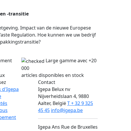
n -transitie
etgeving. Impact van de nieuwe Europese
aste Regulation. Hoe kunnen we uw bedrijf
pakkingstransitie?
lement
Large gamme avec +20
000
lux
articles disponibles en stock
sez
Contact
 d'Igepa
Igepa Belux nv
e
Nijverheidslaan 4, 9880
tés
Aalter, België
T + 32 9 325
nous
45 45
info@igepa.be
pement
Igepa Ans
Rue de Bruxelles