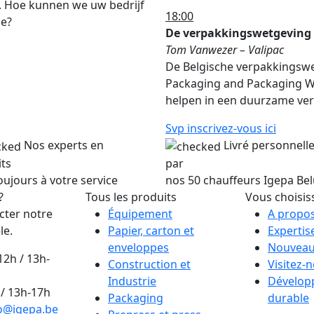
. Hoe kunnen we uw bedrijf
18:00
ie?
De verpakkingswetgeving e
Tom Vanwezer – Valipac
De Belgische verpakkingsw
Packaging and Packaging W
helpen in een duurzame ver
Svp inscrivez-vous ici
Nos experts en
Livré personnel
ts
par
oujours à votre service
nos 50 chauffeurs Igepa Be
?
Tous les produits
Vous choisis
cter notre
Équipement
A propos
le.
Papier, carton et
Expertis
enveloppes
Nouveau
12h / 13h-
Construction et
Visitez-
Industrie
Dévelop
/ 13h-17h
Packaging
durable
o@igepa.be