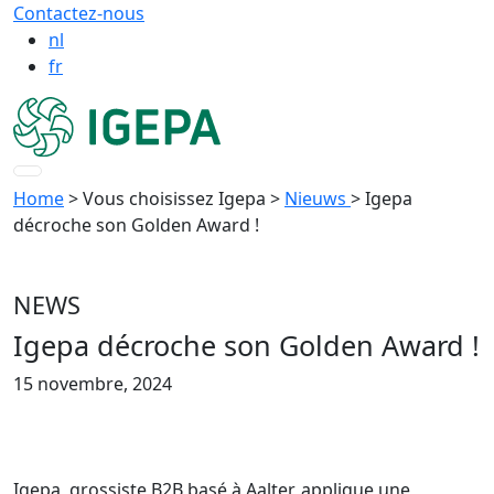
Contactez-nous
nl
fr
Home
> Vous choisissez Igepa
>
Nieuws
> Igepa
décroche son Golden Award !
NEWS
Igepa décroche son Golden Award !
15 novembre, 2024
Igepa, grossiste B2B basé à Aalter, applique une