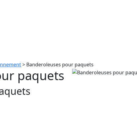
ionnement
>
Banderoleuses pour paquets
our paquets
aquets