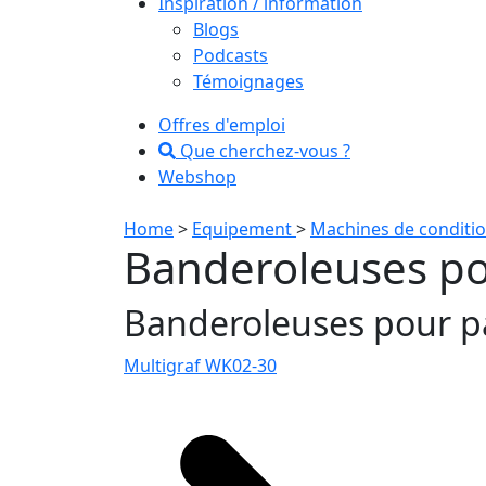
Inspiration / information
Blogs
Podcasts
Témoignages
Offres d'emploi
Que cherchez-vous ?
Webshop
Home
>
Equipement
>
Machines de condit
Banderoleuses p
Banderoleuses pour p
Multigraf WK02-30