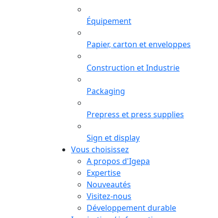
Équipement
Papier, carton et enveloppes
Construction et Industrie
Packaging
Prepress et press supplies
Sign et display
Vous choisissez
A propos d'Igepa
Expertise
Nouveautés
Visitez-nous
Développement durable