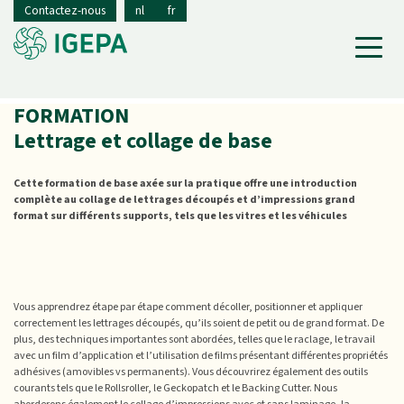
Contactez-nous
nl
fr
FORMATION
Lettrage et collage de base
Cette formation de base axée sur la pratique offre une introduction
complète au collage de lettrages découpés et d’impressions grand
format sur différents supports, tels que les vitres et les véhicules
Vous apprendrez étape par étape comment décoller, positionner et appliquer
correctement les lettrages découpés, qu’ils soient de petit ou de grand format. De
plus, des techniques importantes sont abordées, telles que le raclage, le travail
avec un film d’application et l’utilisation de films présentant différentes propriétés
adhésives (amovibles vs permanents). Vous découvrirez également des outils
courants tels que le Rollsroller, le Geckopatch et le Backing Cutter. Nous