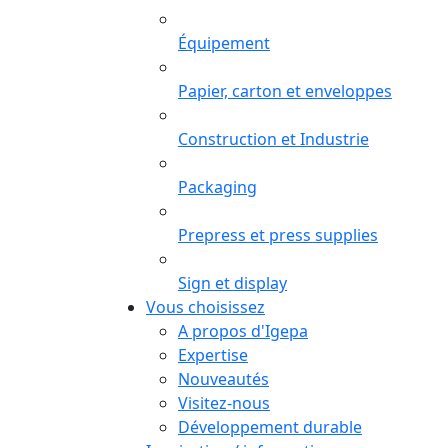
Équipement
Papier, carton et enveloppes
Construction et Industrie
Packaging
Prepress et press supplies
Sign et display
Vous choisissez
A propos d'Igepa
Expertise
Nouveautés
Visitez-nous
Développement durable