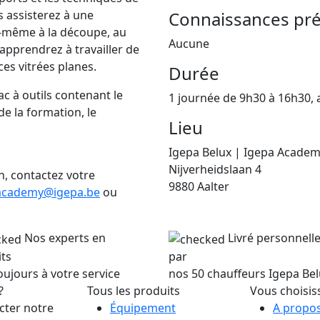
s assisterez à une
Connaissances pré
-même à la découpe, au
Aucune
apprendrez à travailler de
ces vitrées planes.
Durée
c à outils contenant le
1 journée de 9h30 à 16h30,
de la formation, le
Lieu
Igepa Belux | Igepa Acade
Nijverheidslaan 4
n, contactez votre
9880 Aalter
academy@igepa.be
ou
Nos experts en
Livré personnel
ts
par
oujours à votre service
nos 50 chauffeurs Igepa Be
?
Tous les produits
Vous choisis
cter notre
Équipement
A propos