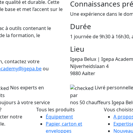
e qualité et durable. Cette
Connaissances pré
 base et met l’accent sur le
Une expérience dans le do
Durée
c à outils contenant le
de la formation, le
1 journée de 9h30 à 16h30,
Lieu
Igepa Belux | Igepa Acade
n, contactez votre
Nijverheidslaan 4
academy@igepa.be
ou
9880 Aalter
Nos experts en
Livré personnel
ts
par
oujours à votre service
nos 50 chauffeurs Igepa Be
?
Tous les produits
Vous choisis
cter notre
Équipement
A propos
le.
Papier, carton et
Expertis
enveloppes
Nouveau