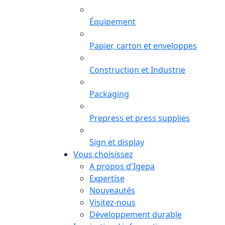
Équipement
Papier, carton et enveloppes
Construction et Industrie
Packaging
Prepress et press supplies
Sign et display
Vous choisissez
A propos d'Igepa
Expertise
Nouveautés
Visitez-nous
Développement durable