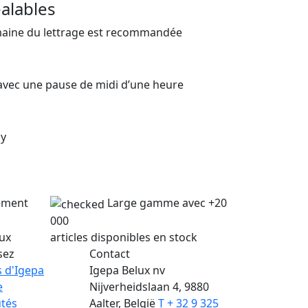
alables
maine du lettrage est recommandée
 avec une pause de midi d’une heure
my
lement
Large gamme avec +20
000
lux
articles disponibles en stock
sez
Contact
 d'Igepa
Igepa Belux nv
e
Nijverheidslaan 4, 9880
tés
Aalter, België
T + 32 9 325