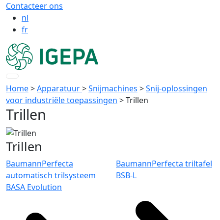
Contacteer ons
nl
fr
Home
>
Apparatuur
>
Snijmachines
>
Snij-oplossingen
voor industriële toepassingen
>
Trillen
Trillen
Trillen
BaumannPerfecta
BaumannPerfecta triltafel
automatisch trilsysteem
BSB-L
BASA Evolution