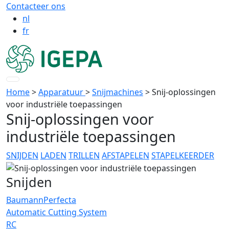
Contacteer ons
nl
fr
Home
>
Apparatuur
>
Snijmachines
>
Snij-oplossingen
voor industriële toepassingen
Snij-oplossingen voor
industriële toepassingen
SNIJDEN
LADEN
TRILLEN
AFSTAPELEN
STAPELKEERDER
Snijden
BaumannPerfecta
Automatic Cutting System
RC