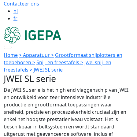
Contacteer ons
nl
fr
Home
> Apparatuur >
Grootformaat snijplotters en
toebehoren >
Snij- en freestafels >
Jwei snij- en
freestafels >
JWEI SL serie
JWEI SL serie
De JWEI SL serie is het high end vlaggenschip van JWEI
en ontwikkeld voor zeer intensieve industriële
productie en grootformaat toepassingen waar
snelheid, precisie en proceszekerheid cruciaal zijn en
enkel het hoogste prestatieniveau volstaat. Het is
beschikbaar in beltsysteem en wordt standaard
uitgerust met geavanceerde software, inclusief