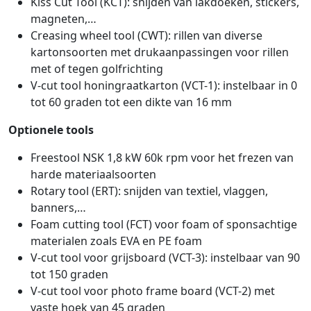
Kiss Cut Tool (KCT): snijden van lakdoeken, stickers,
magneten,…
Creasing wheel tool (CWT): rillen van diverse
kartonsoorten met drukaanpassingen voor rillen
met of tegen golfrichting
V-cut tool honingraatkarton (VCT-1): instelbaar in 0
tot 60 graden tot een dikte van 16 mm
Optionele tools
Freestool NSK 1,8 kW 60k rpm voor het frezen van
harde materiaalsoorten
Rotary tool (ERT): snijden van textiel, vlaggen,
banners,…
Foam cutting tool (FCT) voor foam of sponsachtige
materialen zoals EVA en PE foam
V-cut tool voor grijsboard (VCT-3): instelbaar van 90
tot 150 graden
V-cut tool voor photo frame board (VCT-2) met
vaste hoek van 45 graden