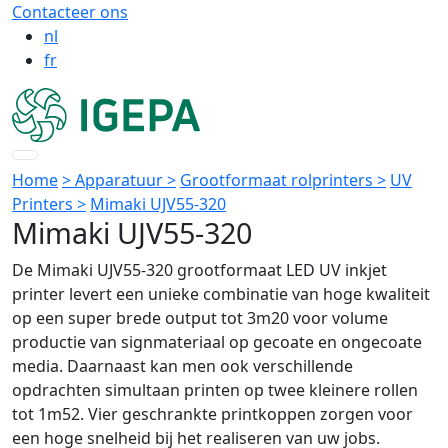
Contacteer ons
nl
fr
Home
> Apparatuur >
Grootformaat rolprinters >
UV
Printers >
Mimaki UJV55-320
Mimaki UJV55-320
De Mimaki UJV55-320 grootformaat LED UV inkjet
printer levert een unieke combinatie van hoge kwaliteit
op een super brede output tot 3m20 voor volume
productie van signmateriaal op gecoate en ongecoate
media. Daarnaast kan men ook verschillende
opdrachten simultaan printen op twee kleinere rollen
tot 1m52. Vier geschrankte printkoppen zorgen voor
een hoge snelheid bij het realiseren van uw jobs.