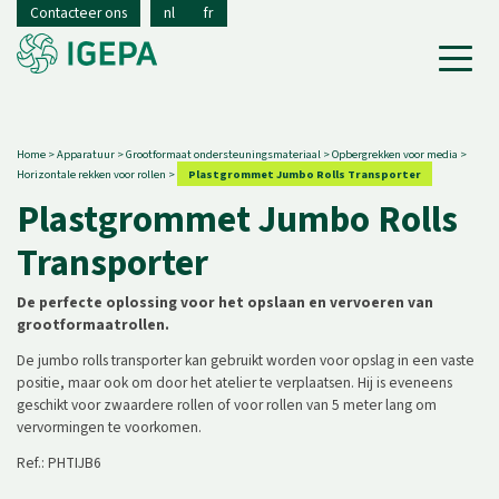
Contacteer ons
nl
fr
Home
> Apparatuur >
Grootformaat ondersteuningsmateriaal >
Opbergrekken voor media >
Horizontale rekken voor rollen >
Plastgrommet Jumbo Rolls Transporter
Plastgrommet Jumbo Rolls
Transporter
De perfecte oplossing voor het opslaan en vervoeren van
grootformaatrollen.
De jumbo rolls transporter kan gebruikt worden voor opslag in een vaste
positie, maar ook om door het atelier te verplaatsen. Hij is eveneens
geschikt voor zwaardere rollen of voor rollen van 5 meter lang om
vervormingen te voorkomen.
Ref.: PHTIJB6