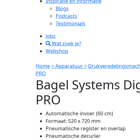
Inspiratie en informatie
Blogs
Podcasts
Testimonials
Jobs
Wat zoek je?
Webshop
Home
> Apparatuur >
Drukveredelingsmach
PRO
Bagel Systems Dig
PRO
Automatische invoer (60 cm)
Formaat: 520 x 720 mm
Pneumatische register en overlap
Pneumatische decurler