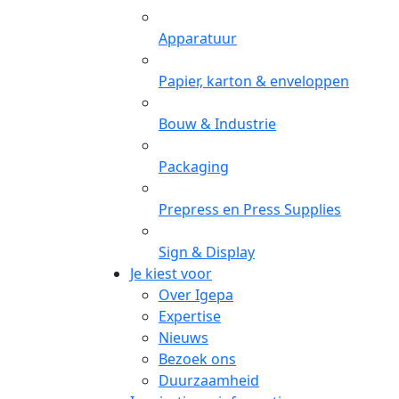
Apparatuur
Papier, karton & enveloppen
Bouw & Industrie
Packaging
Prepress en Press Supplies
Sign & Display
Je kiest voor
Over Igepa
Expertise
Nieuws
Bezoek ons
Duurzaamheid