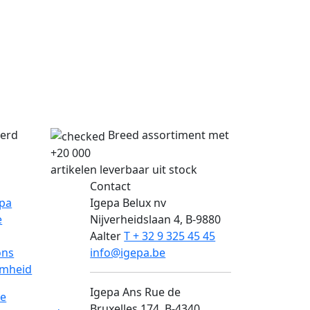
verd
Breed assortiment met
+20 000
artikelen leverbaar uit stock
Contact
epa
Igepa Belux nv
e
Nijverheidslaan 4, B-9880
Aalter
T + 32 9 325 45 45
ons
info@igepa.be
mheid
Igepa Ans
Rue de
e
Bruxelles 174, B-4340