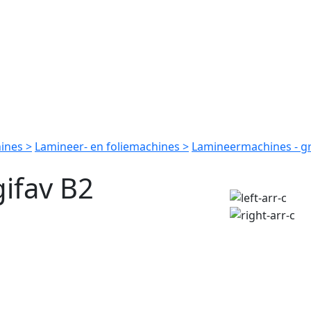
ines >
Lamineer- en foliemachines >
Lamineermachines - g
ifav B2