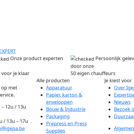
EXPERT
Onze product experten
Persoonlijk gele
door onze
 voor je klaar
50 eigen chauffeurs
Alle producten
Je kiest voor
 op met
Apparatuur
Over Ig
ervice.
Papier, karton &
Expertis
enveloppen
Nieuws
 – 12u / 13u
Bouw & Industrie
Bezoek 
Packaging
Duurzaa
2u / 13u – 17u
Prepress en Press
o@igepa.be
Algemen
Supplies