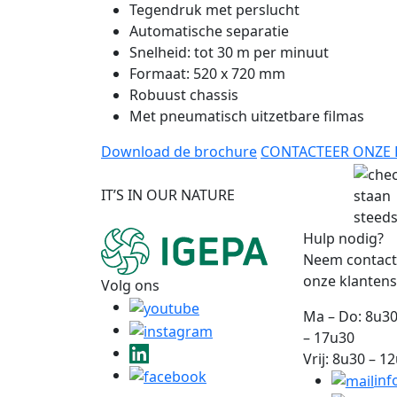
Tegendruk met perslucht
Automatische separatie
Snelheid: tot 30 m per minuut
Formaat: 520 x 720 mm
Robuust chassis
Met pneumatisch uitzetbare filmas
Download de brochure
CONTACTEER ONZE 
IT’S IN OUR NATURE
staan
steeds
Hulp nodig?
Neem contact
onze klantens
Volg ons
Ma – Do: 8u30
– 17u30
Vrij: 8u30 – 1
inf