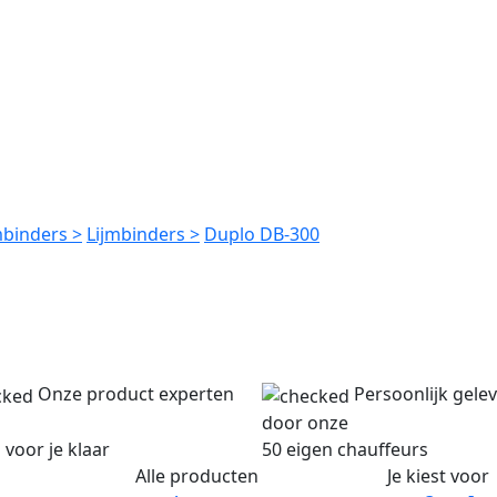
mbinders >
Lijmbinders >
Duplo DB-300
Onze product experten
Persoonlijk gele
door onze
 voor je klaar
50 eigen chauffeurs
Alle producten
Je kiest voor