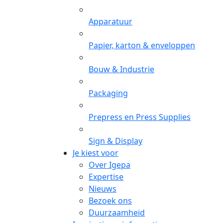
Apparatuur
Papier, karton & enveloppen
Bouw & Industrie
Packaging
Prepress en Press Supplies
Sign & Display
Je kiest voor
Over Igepa
Expertise
Nieuws
Bezoek ons
Duurzaamheid