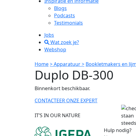
Inspiratie en informatie
Blogs
Podcasts
Testimonials
Jobs
Wat zoek je?
Webshop
Home
> Apparatuur >
Bookletmakers en lij
Duplo DB-300
Binnenkort beschikbaar.
CONTACTEER ONZE EXPERT
IT’S IN OUR NATURE
staan
steeds
Hulp nodig?