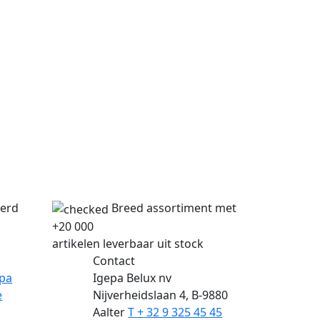
verd
Breed assortiment met
+20 000
artikelen leverbaar uit stock
Contact
epa
Igepa Belux nv
e
Nijverheidslaan 4, B-9880
Aalter
T + 32 9 325 45 45