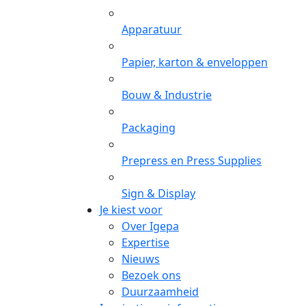
Apparatuur
Papier, karton & enveloppen
Bouw & Industrie
Packaging
Prepress en Press Supplies
Sign & Display
Je kiest voor
Over Igepa
Expertise
Nieuws
Bezoek ons
Duurzaamheid