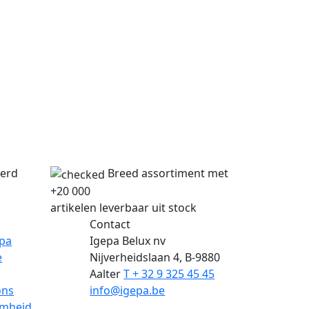
verd
Breed assortiment met
+20 000
artikelen leverbaar uit stock
Contact
epa
Igepa Belux nv
e
Nijverheidslaan 4, B-9880
Aalter
T + 32 9 325 45 45
ons
info@igepa.be
mheid