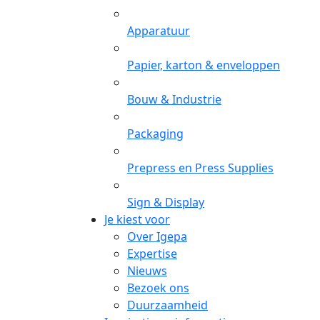
Apparatuur
Papier, karton & enveloppen
Bouw & Industrie
Packaging
Prepress en Press Supplies
Sign & Display
Je kiest voor
Over Igepa
Expertise
Nieuws
Bezoek ons
Duurzaamheid