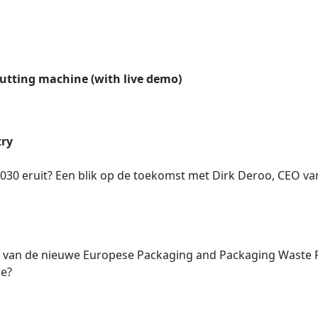
cutting machine (with live demo)
try
n 2030 eruit? Een blik op de toekomst met Dirk Deroo, CEO va
 van de nieuwe Europese Packaging and Packaging Waste R
ie?