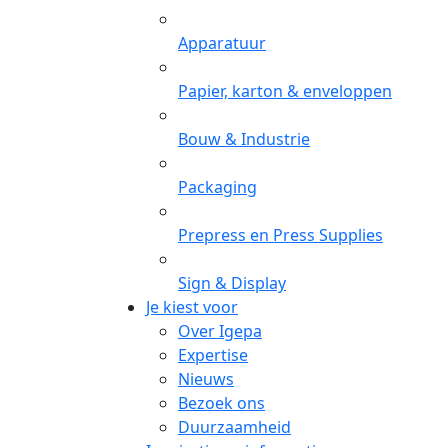
Apparatuur
Papier, karton & enveloppen
Bouw & Industrie
Packaging
Prepress en Press Supplies
Sign & Display
Je kiest voor
Over Igepa
Expertise
Nieuws
Bezoek ons
Duurzaamheid