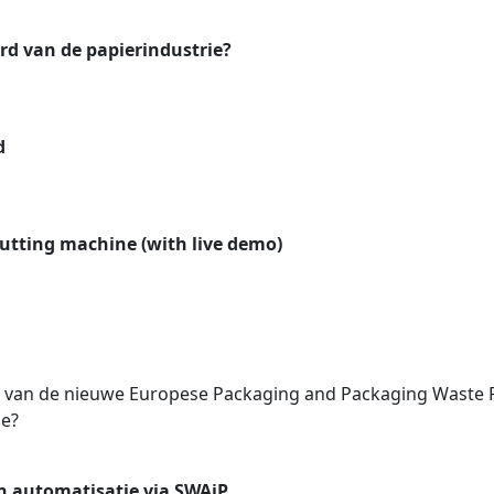
ord van de papierindustrie?
d
cutting machine (with live demo)
 van de nieuwe Europese Packaging and Packaging Waste R
ie?
en automatisatie via SWAiP