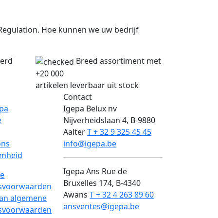
egulation. Hoe kunnen we uw bedrijf
verd
Breed assortiment met
+20 000
artikelen leverbaar uit stock
Contact
epa
Igepa Belux nv
e
Nijverheidslaan 4, B-9880
Aalter
T + 32 9 325 45 45
ons
info@igepa.be
mheid
Igepa Ans
Rue de
e
Bruxelles 174, B-4340
svoorwaarden
Awans
T + 32 4 263 89 60
van algemene
ansventes@igepa.be
svoorwaarden