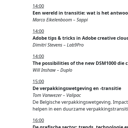
14:00
Een wereld in transitie: wat is het antwo
Marco Eikelenboom – Sappi
14:00
Adobe tips & tricks in Adobe creative clou
Dimitri Stevens – Lab9Pro
14:00
The possibilities of the new DSM1000 die 
Will Inshaw – Duplo
15:00
De verpakkingswetgeving en -transitie
Tom Vanwezer – Valipac
De Belgische verpakkingswetgeving. Impact
helpen in een duurzame verpakkingstransit
16:00
De grafische sector: trends, technologie 