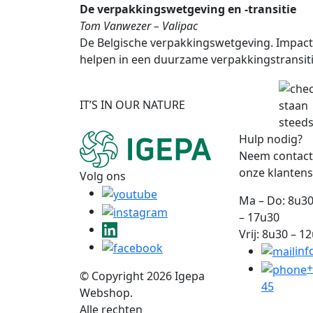
De verpakkingswetgeving en -transitie
Tom Vanwezer – Valipac
De Belgische verpakkingswetgeving. Impact
helpen in een duurzame verpakkingstransit
IT’S IN OUR NATURE
staan
steeds
Hulp nodig?
Neem contact
onze klantens
Volg ons
Ma – Do: 8u30
– 17u30
Vrij: 8u30 – 1
inf
+
© Copyright 2026 Igepa
45
Webshop.
Alle rechten