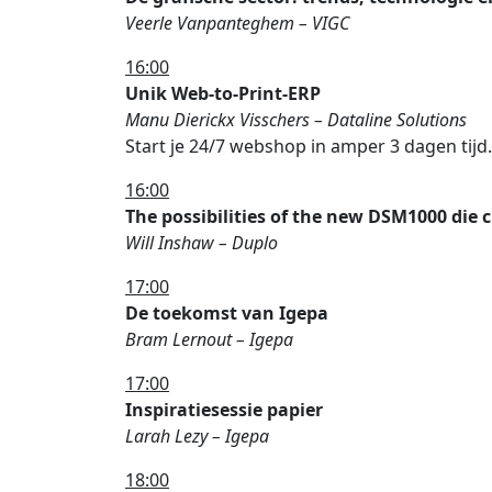
Veerle Vanpanteghem – VIGC
16:00
Unik Web-to-Print-ERP
Manu Dierickx Visschers – Dataline Solutions
Start je 24/7 webshop in amper 3 dagen tijd.
16:00
The possibilities of the new DSM1000 die 
Will Inshaw – Duplo
17:00
De toekomst van Igepa
Bram Lernout – Igepa
17:00
Inspiratiesessie papier
Larah Lezy – Igepa
18:00