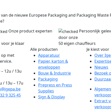
 van de nieuwe Europese Packaging and Packaging Waste R
ie?
Onze product experten
Persoonlijk gele
door onze
 voor je klaar
50 eigen chauffeurs
Alle producten
Je kiest voor
 op met
Apparatuur
Over Ig
ervice.
Papier, karton &
Expertis
enveloppen
Nieuws
 – 12u / 13u
Bouw & Industrie
Bezoek 
Packaging
Duurzaa
2u / 13u – 17u
Prepress en Press
o@igepa.be
Algemen
Supplies
verkoop
32 9 325 45
Sign & Display
Extract 
verkoop